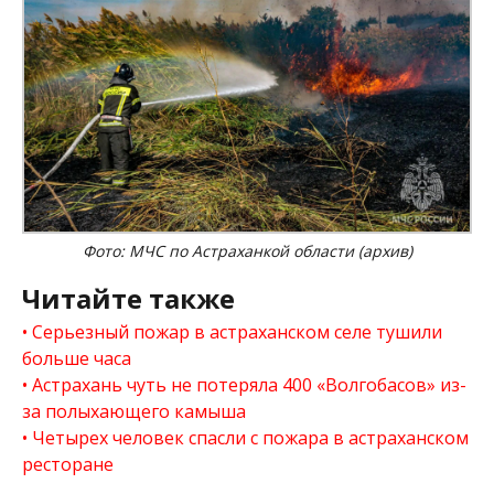
Фото: МЧС по Астраханкой области (архив)
Читайте также
Серьезный пожар в астраханском селе тушили
больше часа
Астрахань чуть не потеряла 400 «Волгобасов» из-
за полыхающего камыша
Четырех человек спасли с пожара в астраханском
ресторане