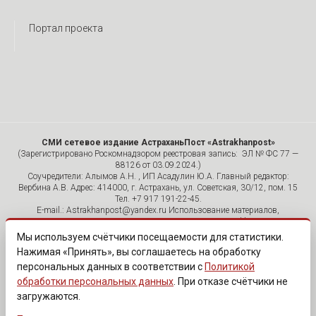
Портал проекта
СМИ сетевое издание АстраханьПост «Astrakhanpost»
(Зарегистрировано Роскомнадзором реестровая запись: ЭЛ № ФС 77 —
88126 от 03.09.2024.)
Соучредители: Алымов А.Н. , ИП Асадулин Ю.А. Главный редактор:
Вербина А.В. Адрес: 414000, г. Астрахань, ул. Советская, 30/12, пом. 15
Тел. +7 917 191-22-45.
E-mail.: Astrakhanpost@yandex.ru Использование материалов,
размещенных на страницах сетевого издания «Astrakhanpost»,
допускается исключительно с указанием источника и публикацией
Мы используем счётчики посещаемости для статистики.
активной гиперссылки на портал Astrakhanpost.ru. Комментарии
Нажимая «Принять», вы соглашаетесь на обработку
читателей сайта размещаются без предварительного редактирования.
персональных данных в соответствии с
Политикой
Редакция оставляет за собой право удалить их с сайта или
отредактировать, если указанные сообщения нарушают законы РФ.
обработки персональных данных
. При отказе счётчики не
«САЙТ ПРЕДНАЗНАЧЕН ДЛЯ АУДИТОРИИ 18+»
загружаются.