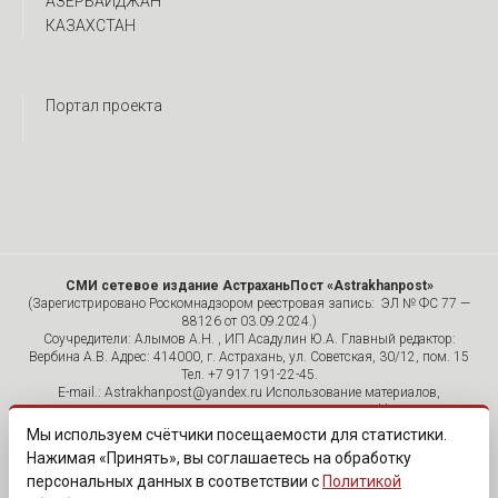
АЗЕРБАЙДЖАН
КАЗАХСТАН
Портал проекта
СМИ сетевое издание АстраханьПост «Astrakhanpost»
(Зарегистрировано Роскомнадзором реестровая запись: ЭЛ № ФС 77 —
88126 от 03.09.2024.)
Соучредители: Алымов А.Н. , ИП Асадулин Ю.А. Главный редактор:
Вербина А.В. Адрес: 414000, г. Астрахань, ул. Советская, 30/12, пом. 15
Тел. +7 917 191-22-45.
E-mail.: Astrakhanpost@yandex.ru Использование материалов,
размещенных на страницах сетевого издания «Astrakhanpost»,
допускается исключительно с указанием источника и публикацией
Мы используем счётчики посещаемости для статистики.
активной гиперссылки на портал Astrakhanpost.ru. Комментарии
Нажимая «Принять», вы соглашаетесь на обработку
читателей сайта размещаются без предварительного редактирования.
персональных данных в соответствии с
Политикой
Редакция оставляет за собой право удалить их с сайта или