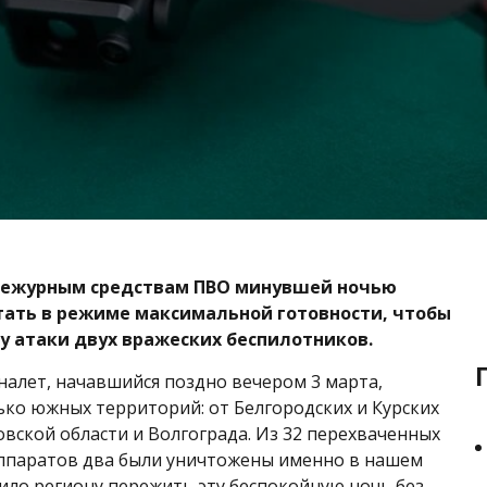
дежурным средствам ПВО минувшей ночью
ать в режиме максимальной готовности, чтобы
у атаки двух вражеских беспилотников.
алет, начавшийся поздно вечером 3 марта,
ько южных территорий: от Белгородских и Курских
овской области и Волгограда. Из 32 перехваченных
аппаратов два были уничтожены именно в нашем
лило региону пережить эту беспокойную ночь без