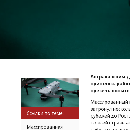
Астраханским 
пришлось работ
пресечь попытк
Массированный н
затронул нескол
Ссылки по теме:
рубежей до Рост
по всей стране 
Массированная
небе, что позво