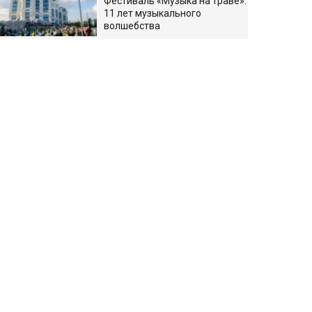
Фестиваль «Музыка на траве»:
11 лет музыкального
волшебства