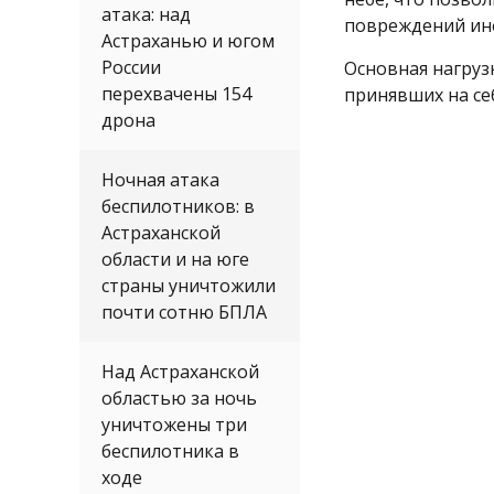
атака: над
повреждений ин
Астраханью и югом
России
Основная нагрузк
перехвачены 154
принявших на себ
дрона
Ночная атака
беспилотников: в
Астраханской
области и на юге
страны уничтожили
почти сотню БПЛА
Над Астраханской
областью за ночь
уничтожены три
беспилотника в
ходе