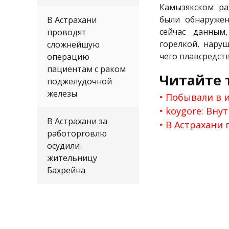
Камызякском ра
были обнаружен
В Астрахани
сейчас данным
проводят
горелкой, нару
сложнейшую
чего плавсредст
операцию
пациентам с раком
Читайте 
поджелудочной
железы
Побывали в и
koygore: Вну
В Астрахани за
В Астрахани
работорговлю
осудили
жительницу
Бахрейна