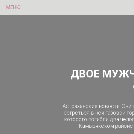
МЕНЮ
ДВОЕ МУЖЧ
Астраханские новости. Они 
согреться в ней газовой го
которого погибли два чело
Камызякском районе А