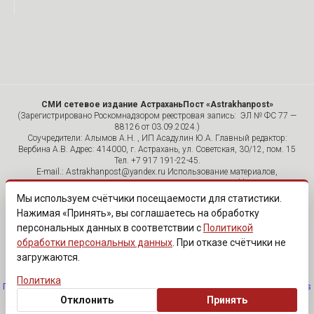
СМИ сетевое издание АстраханьПост «Astrakhanpost»
(Зарегистрировано Роскомнадзором реестровая запись: ЭЛ № ФС 77 —
88126 от 03.09.2024.)
Соучредители: Алымов А.Н. , ИП Асадулин Ю.А. Главный редактор:
Вербина А.В. Адрес: 414000, г. Астрахань, ул. Советская, 30/12, пом. 15
Тел. +7 917 191-22-45.
E-mail.: Astrakhanpost@yandex.ru Использование материалов,
размещенных на страницах сетевого издания «Astrakhanpost»,
допускается исключительно с указанием источника и публикацией
Мы используем счётчики посещаемости для статистики.
активной гиперссылки на портал Astrakhanpost.ru. Комментарии
Нажимая «Принять», вы соглашаетесь на обработку
читателей сайта размещаются без предварительного редактирования.
персональных данных в соответствии с
Политикой
Редакция оставляет за собой право удалить их с сайта или
отредактировать, если указанные сообщения нарушают законы РФ.
обработки персональных данных
. При отказе счётчики не
«САЙТ ПРЕДНАЗНАЧЕН ДЛЯ АУДИТОРИИ 18+»
загружаются.
Политика
Политика обработки персональных данных
·
Изменить согласие на cookies
Отклонить
Принять