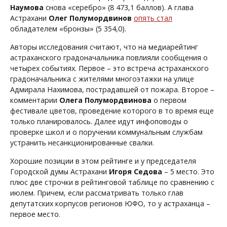
Наумова
снова «серебро» (8 473,1 баллов). А глава
Астрахани
Олег Полумордвинов
опять стал
обладателем «бронзы» (5 354,0).
Авторы исследования считают, что на медиарейтинг
астраханского градоначальника повлияли сообщения о
четырех событиях. Первое – это встреча астраханского
градоначальника с жителями многоэтажки на улице
Адмирала Нахимова, пострадавшей от пожара. Второе –
комментарии
Олега Полумордвинова
о первом
фестивале цветов, проведение которого в то время еще
только планировалось. Далее идут инфоповоды о
проверке школ и о поручении коммунальным службам
устранить несанкционированные свалки.
Хорошие позиции в этом рейтинге и у председателя
Городской думы Астрахани
Игоря Седова
– 5 место. Это
плюс две строчки в рейтинговой таблице по сравнению с
июлем. Причем, если рассматривать только глав
депутатских корпусов регионов ЮФО, то у астраханца –
первое место.