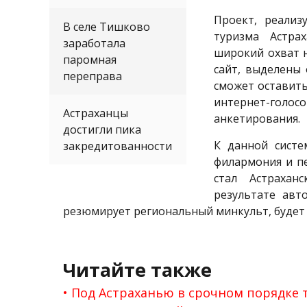
Проект, реализ
В селе Тишково
туризма Астра
заработала
широкий охват н
паромная
сайт, выделены
переправа
сможет оставит
интернет-голос
Астраханцы
анкетирования.
достигли пика
К данной систе
закредитованности
филармония и п
стал Астрахан
результате авт
резюмирует региональный минкульт, будет
Читайте также
Под Астраханью в срочном порядке 