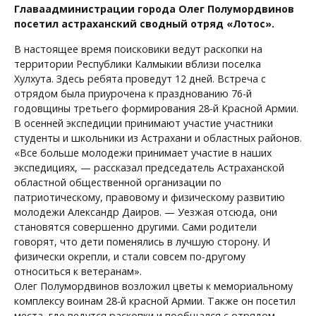
Главаадминистрации города Олег Полумордвинов
посетил астраханский сводный отряд «Лотос».
В настоящее время поисковики ведут раскопки на
территории Республики Калмыкии вблизи поселка
Хулхута. Здесь ребята проведут 12 дней. Встреча с
отрядом была приурочена к празднованию 76-й
годовщины третьего формирования 28-й Красной Армии.
В осенней экспедиции принимают участие участники
студенты и школьники из Астрахани и областных районов.
«Все больше молодежи принимает участие в наших
экспедициях, — рассказал председатель Астраханской
областной общественной организации по
патриотическому, правовому и физическому развитию
молодежи Александр Даиров. — Уезжая отсюда, они
становятся совершенно другими. Сами родители
говорят, что дети поменялись в лучшую сторону. И
физически окрепли, и стали совсем по-другому
относиться к ветеранам».
Олег Полумордвинов возложил цветы к мемориальному
комплексу воинам 28-й красной Армии. Также он посетил
места, где ведутся раскопки и пообщался с отрядом.