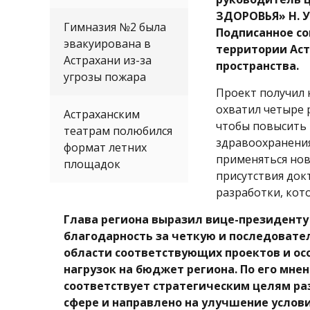
ЗДОРОВЬЯ» Н. У
Гимназия №2 была
Подписанное со
эвакуирована в
территории Аст
Астрахани из-за
пространства.
угрозы пожара
Проект получил 
охватил четыре р
Астраханским
чтобы повысить 
театрам полюбился
здравоохранения,
формат летних
применяться нов
площадок
присутствия док
разработки, кот
Глава региона выразил вице-президенту
благодарность за четкую и последовате
области соответствующих проектов и осо
нагрузок на бюджет региона. По его мне
соответствует стратегическим целям ра
сфере и направлено на улучшение услов