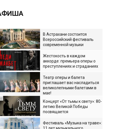
АФИША
В Астрахани состоится
Всероссийский фестиваль
современной музыки
Жестокость в каждом
аккорде: премьера оперы о
преступлениях и страданиях
Театр оперы и балета
приглашает вас насладиться
великолепными балетами в
мае!
Концерт «От тьмы к свету»: 80-
летию Великой Победы
посвящается
Фестиваль «Музыка на траве»:
11 лет музыкального