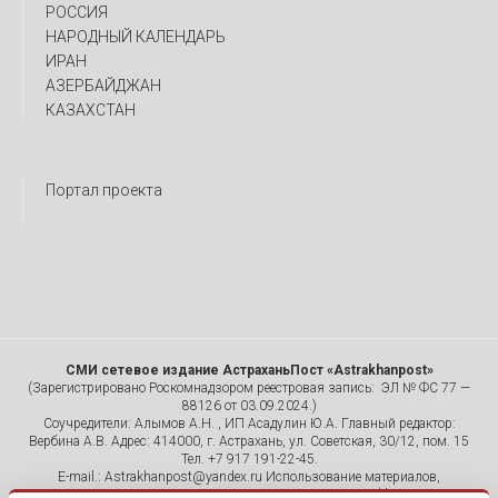
РОССИЯ
НАРОДНЫЙ КАЛЕНДАРЬ
ИРАН
АЗЕРБАЙДЖАН
КАЗАХСТАН
Портал проекта
СМИ сетевое издание АстраханьПост «Astrakhanpost»
(Зарегистрировано Роскомнадзором реестровая запись: ЭЛ № ФС 77 —
88126 от 03.09.2024.)
Соучредители: Алымов А.Н. , ИП Асадулин Ю.А. Главный редактор:
Вербина А.В. Адрес: 414000, г. Астрахань, ул. Советская, 30/12, пом. 15
Тел. +7 917 191-22-45.
E-mail.: Astrakhanpost@yandex.ru Использование материалов,
размещенных на страницах сетевого издания «Astrakhanpost»,