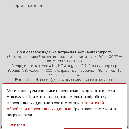
Портал проекта
СМИ сетевое издание АстраханьПост «Astrakhanpost»
(Зарегистрировано Роскомнадзором реестровая запись: ЭЛ № ФС 77 —
88126 от 03.09.2024.)
Соучредители: Алымов А.Н. , ИП Асадулин Ю.А. Главный редактор:
Вербина А.В. Адрес: 414000, г. Астрахань, ул. Советская, 30/12, пом. 15
Тел. +7 917 191-22-45.
E-mail.: Astrakhanpost@yandex.ru Использование материалов,
размещенных на страницах сетевого издания «Astrakhanpost»,
допускается исключительно с указанием источника и публикацией
Мы используем счётчики посещаемости для статистики.
активной гиперссылки на портал Astrakhanpost.ru. Комментарии
Нажимая «Принять», вы соглашаетесь на обработку
читателей сайта размещаются без предварительного редактирования.
персональных данных в соответствии с
Политикой
Редакция оставляет за собой право удалить их с сайта или
отредактировать, если указанные сообщения нарушают законы РФ.
обработки персональных данных
. При отказе счётчики не
«САЙТ ПРЕДНАЗНАЧЕН ДЛЯ АУДИТОРИИ 18+»
загружаются.
Политика
Политика обработки персональных данных
·
Изменить согласие на cookies