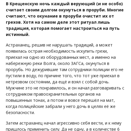
В Крещенскую ночь каждый верующий (и не особо)
считает своим долгом окунуться в проруби. Многие
считают, что окунание в проруби очистит их от
грехов. Хотя на самом деле этот ритуал лишь
традиция, которая помогает настроиться на путь
истинный.
Астраханец, решив не нарушать традиций, а может
появилась острая необходимость искупить грехи,
приехал на одно из оборудованных мест, а именно на
набережную реки Волга, около ЗАГСа, окунуться в
прорубь. Но дежурившие там сотрудники полиции его не
пустили в воду, по причине того, что тот уже приехал в
нетрезвом состоянии, да ещё и взял с собой дочь.
Мужчине это не понравилось, и он начал разговаривать с
сотрудником правоохранительных органов на
повышенных тонах, а потом и вовсе перешёл на мат,
когда полицейские забрали у него дочь в целях её же
безопасности.
Затем астраханец начал агрессивно себя вести, и к нему
пришлось применить силу. Да не одну, а в количестве 6