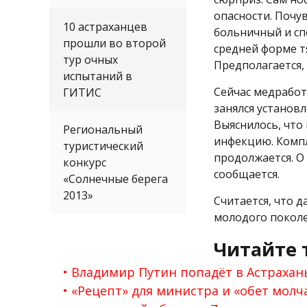
опасности. Почу
10 астраханцев
больничный и сп
прошли во второй
средней форме т
тур очных
Предполагается, 
испытаний в
Сейчас медработ
ГИТИС
занялся установ
Выяснилось, что
Региональный
инфекцию. Комп
туристический
продолжается. О
конкурс
сообщается.
«Солнечные берега
2013»
Считается, что 
молодого поколе
Читайте 
Владимир Путин попадёт в Астрахан
«Рецепт» для министра и «обет молч