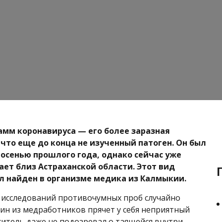
мм коронавируса — его более заразная
 что еще до конца не изученный патоген. Он был
осенью прошлого года, однако сейчас уже
ает близ Астраханской области. Этот вид
 найден в организме медика из Калмыкии.
 исследований противочумных проб случайно
дин из медработников прячет у себя неприятный
ситель даже не подозревал о таящейся внутри