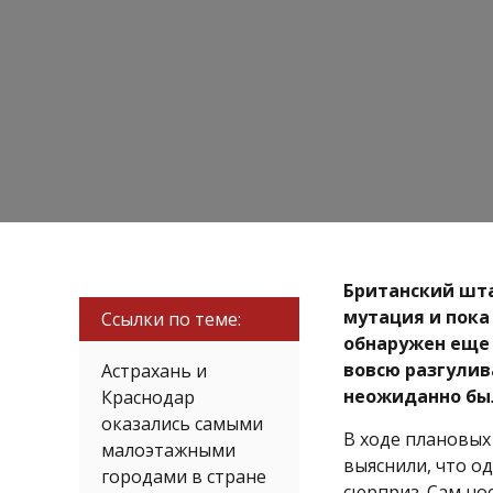
Британский шта
мутация и пока
Ссылки по теме:
обнаружен еще 
вовсю разгулив
Астрахань и
неожиданно был
Краснодар
оказались самыми
В ходе плановых
малоэтажными
выяснили, что о
городами в стране
сюрприз. Сам но