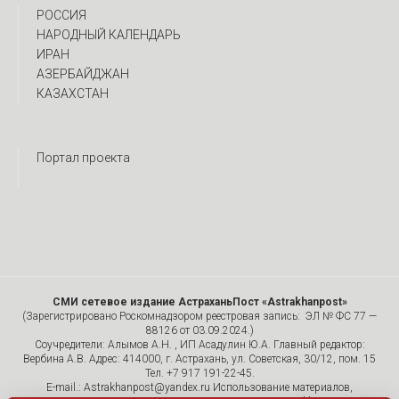
РОССИЯ
НАРОДНЫЙ КАЛЕНДАРЬ
ИРАН
АЗЕРБАЙДЖАН
КАЗАХСТАН
Портал проекта
СМИ сетевое издание АстраханьПост «Astrakhanpost»
(Зарегистрировано Роскомнадзором реестровая запись: ЭЛ № ФС 77 —
88126 от 03.09.2024.)
Соучредители: Алымов А.Н. , ИП Асадулин Ю.А. Главный редактор:
Вербина А.В. Адрес: 414000, г. Астрахань, ул. Советская, 30/12, пом. 15
Тел. +7 917 191-22-45.
E-mail.: Astrakhanpost@yandex.ru Использование материалов,