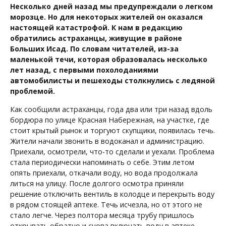
Несколько дней назад мы предупреждали о легком
морозце. Но для некоторых жителей он оказался
настоящей катастрофой. К нам в редакцию
обратились астраханцы, живущие в районе
Больших Исад. По словам читателей, из-за
маленькой течи, которая образовалась несколько
лет назад, с первыми похолоданиями
автомобилисты и пешеходы столкнулись с ледяной
проблемой.
Как сообщили астраханцы, года два или три назад вдоль
бордюра по улице Красная Набережная, на участке, где
стоит крытый рынок и торгуют скупщики, появилась течь.
Жители начали звонить в водоканал и администрацию.
Приехали, осмотрели, что-то сделали и уехали. Проблема
стала периодически напоминать о себе. Этим летом
опять приехали, откачали воду, но вода продолжала
литься на улицу. После долгого осмотра приняли
решение отключить вентиль в колодце и перекрыть воду
в рядом стоящей аптеке. Течь исчезла, но от этого не
стало легче. Через полтора месяца трубу пришлось
открывать обратно и снова включать воду в аптеке.