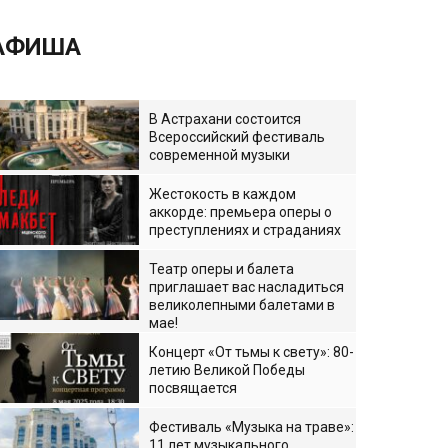
АФИША
В Астрахани состоится
Всероссийский фестиваль
современной музыки
Жестокость в каждом
аккорде: премьера оперы о
преступлениях и страданиях
Театр оперы и балета
приглашает вас насладиться
великолепными балетами в
мае!
Концерт «От тьмы к свету»: 80-
летию Великой Победы
посвящается
Фестиваль «Музыка на траве»:
11 лет музыкального