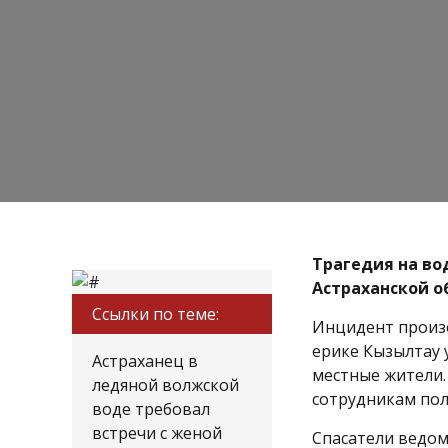
Трагедия на во
Астраханской о
Ссылки по теме:
Инцидент произо
ерике Кызылтау 
Астраханец в
местные жители.
ледяной волжской
сотрудникам пол
воде требовал
встречи с женой
Спасатели ведом