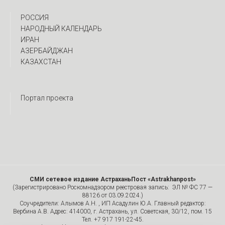
РОССИЯ
НАРОДНЫЙ КАЛЕНДАРЬ
ИРАН
АЗЕРБАЙДЖАН
КАЗАХСТАН
Портал проекта
СМИ сетевое издание АстраханьПост «Astrakhanpost»
(Зарегистрировано Роскомнадзором реестровая запись: ЭЛ № ФС 77 —
88126 от 03.09.2024.)
Соучредители: Алымов А.Н. , ИП Асадулин Ю.А. Главный редактор:
Вербина А.В. Адрес: 414000, г. Астрахань, ул. Советская, 30/12, пом. 15
Тел. +7 917 191-22-45.