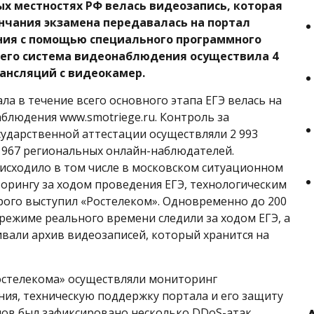
х местностях РФ велась видеозапись, которая
ончания экзамена передавалась на портал
ия с помощью специального программного
сего система видеонаблюдения осуществила 4
рансляций с видеокамер.
ла в течение всего основного этапа ЕГЭ велась на
блюдения www.smotriege.ru. Контроль за
ударственной аттестации осуществляли 2 993
 967 региональных онлайн-наблюдателей.
сходило в том числе в московском ситуационном
орингу за ходом проведения ЕГЭ, технологическим
ого выступил «Ростелеком». Одновременно до 200
режиме реального времени следили за ходом ЕГЭ, а
вали архив видеозаписей, который хранится на
остелекома» осуществляли мониторинг
ия, техническую поддержку портала и его защиту
нов был зафиксировано несколько DDoS-атак