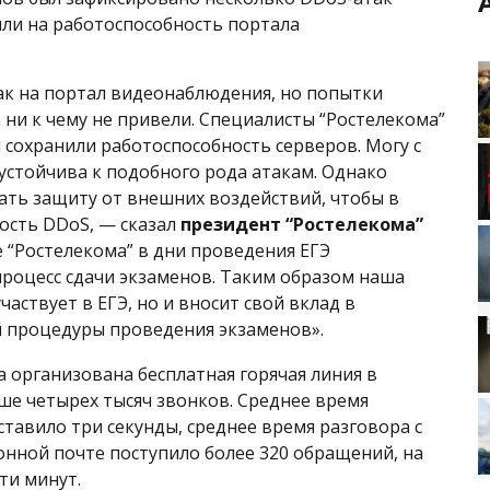
яли на работоспособность портала
ак на портал видеонаблюдения, но попытки
 ни к чему не привели. Специалисты “Ростелекома”
 сохранили работоспособность серверов. Могу с
устойчива к подобного рода атакам. Однако
ть защиту от внешних воздействий, чтобы в
ость DDoS, — сказал
президент “Ростелекома”
 “Ростелекома” в дни проведения ЕГЭ
роцесс сдачи экзаменов. Таким образом наша
аствует в ЕГЭ, но и вносит свой вклад в
й процедуры проведения экзаменов».
 организована бесплатная горячая линия в
ше четырех тысяч звонков. Среднее время
тавило три секунды, среднее время разговора с
онной почте поступило более 320 обращений, на
ти минут.