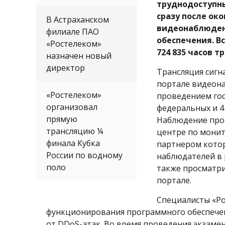
труднодоступны
сразу после ок
В Астраханском
видеонаблюден
филиале ПАО
обеспечения. В
«Ростелеком»
724 835 часов т
назначен новый
директор
Трансляция сигна
портале видеона
«Ростелеком»
проведением гос
организовал
федеральных и 4
прямую
Наблюдение прои
трансляцию ¼
центре по монит
финала Кубка
партнером котор
России по водному
наблюдателей в 
поло
также просматри
портале.
Специалисты «Р
функционирования программного обеспечен
от DDoS-атак. Во время проведения экзаме