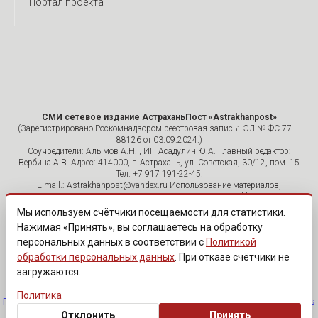
Портал проекта
СМИ сетевое издание АстраханьПост «Astrakhanpost»
(Зарегистрировано Роскомнадзором реестровая запись: ЭЛ № ФС 77 —
88126 от 03.09.2024.)
Соучредители: Алымов А.Н. , ИП Асадулин Ю.А. Главный редактор:
Вербина А.В. Адрес: 414000, г. Астрахань, ул. Советская, 30/12, пом. 15
Тел. +7 917 191-22-45.
E-mail.: Astrakhanpost@yandex.ru Использование материалов,
размещенных на страницах сетевого издания «Astrakhanpost»,
допускается исключительно с указанием источника и публикацией
Мы используем счётчики посещаемости для статистики.
активной гиперссылки на портал Astrakhanpost.ru. Комментарии
Нажимая «Принять», вы соглашаетесь на обработку
читателей сайта размещаются без предварительного редактирования.
персональных данных в соответствии с
Политикой
Редакция оставляет за собой право удалить их с сайта или
отредактировать, если указанные сообщения нарушают законы РФ.
обработки персональных данных
. При отказе счётчики не
«САЙТ ПРЕДНАЗНАЧЕН ДЛЯ АУДИТОРИИ 18+»
загружаются.
Политика
Политика обработки персональных данных
·
Изменить согласие на cookies
Отклонить
Принять