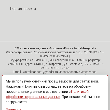
Портал проекта
СМИ сетевое издание АстраханьПост «Astrakhanpost»
(Зарегистрировано Роскомнадзором реестровая запись: ЭЛ № ФС 77 —
88126 от 03.09.2024.)
Соучредители: Алымов А.Н. , ИП Асадулин Ю.А. Главный редактор:
Вербина А.В. Адрес: 414000, г. Астрахань, ул. Советская, 30/12, пом. 15
Тел. +7 917 191-22-45.
E-mail.: Astrakhanpost@yandex.ru Использование материалов,
размещенных на страницах сетевого издания «Astrakhanpost»,
допускается исключительно с указанием источника и публикацией
Мы используем счётчики посещаемости для статистики.
активной гиперссылки на портал Astrakhanpost.ru. Комментарии
Нажимая «Принять», вы соглашаетесь на обработку
читателей сайта размещаются без предварительного редактирования.
персональных данных в соответствии с
Политикой
Редакция оставляет за собой право удалить их с сайта или
отредактировать, если указанные сообщения нарушают законы РФ.
обработки персональных данных
. При отказе счётчики не
«САЙТ ПРЕДНАЗНАЧЕН ДЛЯ АУДИТОРИИ 18+»
загружаются.