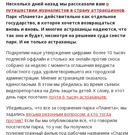
Несколько дней назад мы рассказали вам
о
путешествии журналистов в страну аттракционов
.
Парк «Планета» действительно как отдельное
государство, в которое хочется возвращаться
вновь и вновь. И многие астраханцы надеются, что
так оно и будет, несмотря на решение суда снести
парк. И не только астраханцы.
Подкрепим наше утверждение цифрами: более 10 тысяч
подписей оффлайн и столько же онлайн против сноса
собрано за неделю с момента оглашения вердикта
областного суда, удовлетворившего иск городской
администрации. Мнение астраханцев оказалось
единогласным. В этом мы убедились во время съёмок
видеорепортажа на День защиты детей. К слову, в этот
день парк посетило
почти 6 тысяч астраханцев.
Убедившись, что все за сохранения парка «Планета», мы
задались
весьма резонным вопросом: а кто тогда
против?
Если бы мы опубликовали всё, что говорили
посетители парка, то у нас бы получился
полнометражный фильм под рабочим названием «Спасем