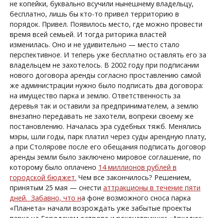
не копейки, буквально всучили нынешнему владельцу,
бесплатно, лишь бы кто-то привел территорию в
порядок. Привел. Появилось место, где можно провести
время всей семьей. И тогда риторика властей
изменилась. Оно и не удивительно — место стало
перспективное. И теперь уже бесплатно оставлять его за
владельцем не захотелось. В 2002 году при подписании
нового договора аренды согласно проставлению самой
же администрации нужно было подписать два договора:
на имущество парка и землю. Ответственность за
деревья так и оставили за предпринимателем, а землю
внезапно передавать не захотели, вопреки своему же
постановлению. Началась эра судебных тяжб. Менялись
мэры, шли годы, парк платил через суды арендную плату,
а при Столярове после его обещания подписать договор
аренды земли было заключено мировое соглашение, по
которому было оплачено
14 миллионов рублей в
городской бюджет.
Чем все закончилось? Решением,
принятым 25 мая — снести
аттракционы в течение пяти
дней. Забавно, что н
а фоне возможного сноса парка
«Планета» начали возрождать уже забытые проекты