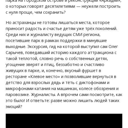
парка на Городском острове и реконструкции «Аркадии»,
о которых говорят десятилетиями — неужели построить
с нуля проще, чем сохранить?
Но астраханцы не готовы лишаться места, которое
приносит радость и счастье детям уже трёх поколений.
Среди них и журналисту ведущих СМИ региона,
посетившие парк в рамках поддержки в минувшие
выходные. Экскурсия, гид на которой выступил сам Олег
Сарычев, поведавший историю каждого аттракциона с
такой теплотой, словно речь о собственных детях,
угощение зверят и птиц, беззаботно и счастливо
живущих в парке, и, конечно, вкусный фуршет в
ресторане «Клевое место» и позволившие вернуться в
детство для взрослых дядь и тёть с диктофонами и
микрофонами катания на машинках, колесе обозрения и
паровозике. Журналисты. А впрочем сами посмотрите, как
это было! И ответьте: разве можно лишить людей таких
эмоций?