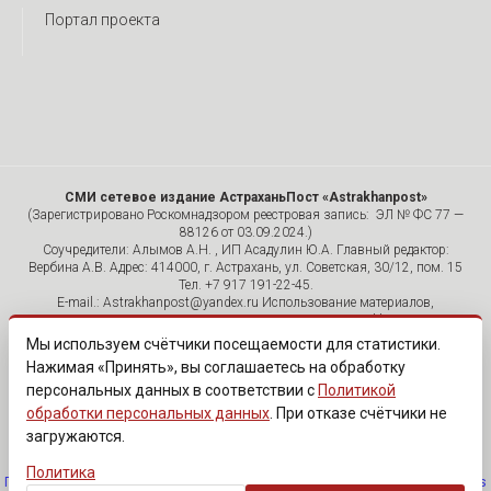
Портал проекта
СМИ сетевое издание АстраханьПост «Astrakhanpost»
(Зарегистрировано Роскомнадзором реестровая запись: ЭЛ № ФС 77 —
88126 от 03.09.2024.)
Соучредители: Алымов А.Н. , ИП Асадулин Ю.А. Главный редактор:
Вербина А.В. Адрес: 414000, г. Астрахань, ул. Советская, 30/12, пом. 15
Тел. +7 917 191-22-45.
E-mail.: Astrakhanpost@yandex.ru Использование материалов,
размещенных на страницах сетевого издания «Astrakhanpost»,
допускается исключительно с указанием источника и публикацией
Мы используем счётчики посещаемости для статистики.
активной гиперссылки на портал Astrakhanpost.ru. Комментарии
Нажимая «Принять», вы соглашаетесь на обработку
читателей сайта размещаются без предварительного редактирования.
персональных данных в соответствии с
Политикой
Редакция оставляет за собой право удалить их с сайта или
отредактировать, если указанные сообщения нарушают законы РФ.
обработки персональных данных
. При отказе счётчики не
«САЙТ ПРЕДНАЗНАЧЕН ДЛЯ АУДИТОРИИ 18+»
загружаются.
Политика
Политика обработки персональных данных
·
Изменить согласие на cookies