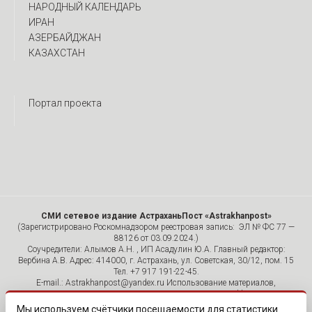
НАРОДНЫЙ КАЛЕНДАРЬ
ИРАН
АЗЕРБАЙДЖАН
КАЗАХСТАН
Портал проекта
СМИ сетевое издание АстраханьПост «Astrakhanpost»
(Зарегистрировано Роскомнадзором реестровая запись: ЭЛ № ФС 77 —
88126 от 03.09.2024.)
Соучредители: Алымов А.Н. , ИП Асадулин Ю.А. Главный редактор:
Вербина А.В. Адрес: 414000, г. Астрахань, ул. Советская, 30/12, пом. 15
Тел. +7 917 191-22-45.
E-mail.: Astrakhanpost@yandex.ru Использование материалов,
размещенных на страницах сетевого издания «Astrakhanpost»,
допускается исключительно с указанием источника и публикацией
Мы используем счётчики посещаемости для статистики.