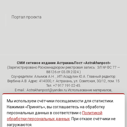
Портал проекта
СМИ сетевое издание АстраханьПост «Astrakhanpost»
(Зарегистрировано Роскомнадзором реестровая запись: ЭЛ № ФС 77 —
88126 от 03.09.2024.)
Соучредители: Алымов А.Н. , ИП Асадулин Ю.А. Главный редактор:
Вербина А.В. Адрес: 414000, г. Астрахань, ул. Советская, 30/12, пом. 15
Тел. +7 917 191-22-45.
E-mail.: Astrakhanpost@yandex.ru Использование материалов,
размещенных на страницах сетевого издания «Astrakhanpost»,
допускается исключительно с указанием источника и публикацией
Мы используем счётчики посещаемости для статистики.
активной гиперссылки на портал Astrakhanpost.ru. Комментарии
Нажимая «Принять», вы соглашаетесь на обработку
читателей сайта размещаются без предварительного редактирования.
персональных данных в соответствии с
Политикой
Редакция оставляет за собой право удалить их с сайта или
отредактировать, если указанные сообщения нарушают законы РФ.
обработки персональных данных
. При отказе счётчики не
«САЙТ ПРЕДНАЗНАЧЕН ДЛЯ АУДИТОРИИ 18+»
загружаются.