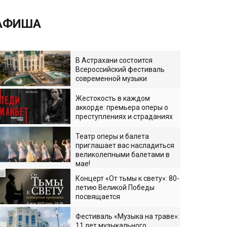
АФИША
В Астрахани состоится
Всероссийский фестиваль
современной музыки
Жестокость в каждом
аккорде: премьера оперы о
преступлениях и страданиях
Театр оперы и балета
приглашает вас насладиться
великолепными балетами в
мае!
Концерт «От тьмы к свету»: 80-
летию Великой Победы
посвящается
Фестиваль «Музыка на траве»:
11 лет музыкального