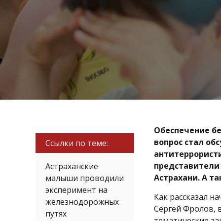
Обеспечение бе
вопрос стал об
Ссылки по теме:
антитеррористи
представители
Астраханские
Астрахани. А т
малыши проводили
эксперимент на
Как рассказал н
железнодорожных
Сергей Фролов, 
путях
тематические за