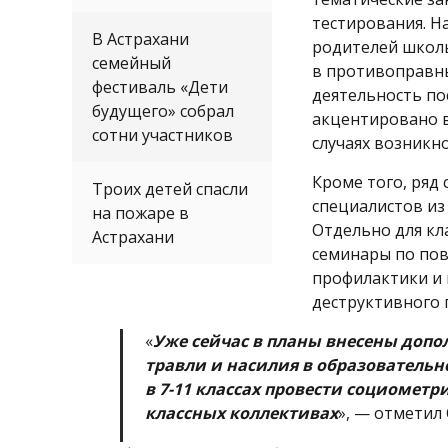
тестирования. Н
В Астрахани
родителей школь
семейный
в противоправн
фестиваль «Дети
деятельность по
будущего» собрал
акцентировано в
сотни участников
случаях возникно
Кроме того, ряд
Троих детей спасли
специалистов из 
на пожаре в
Отдельно для кл
Астрахани
семинары по пов
профилактики и 
деструктивного 
«
Уже сейчас в планы внесены доп
травли и насилия в образовательн
в 7-11 классах провести социомет
классных коллективах
», — отметил