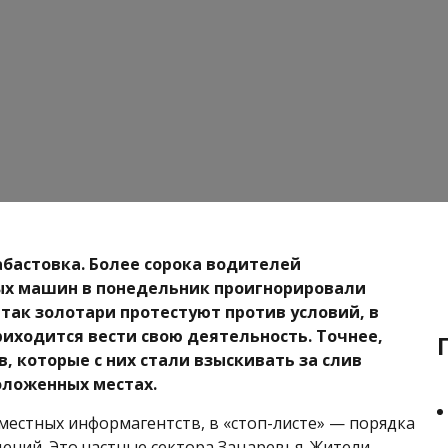
забастовка. Более сорока водителей
ых машин в понедельник проигнорировали
 так золотари протестуют против условий, в
иходится вести свою деятельность. Точнее,
, которые с них стали взыскивать за слив
оложенных местах.
естных информагентств, в «стоп-листе» — порядка
ений. Это частные сектора Зацаревья. Жители