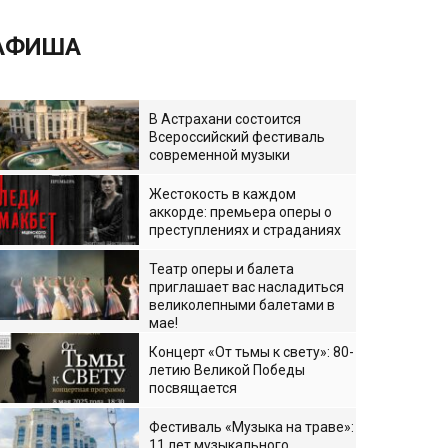
АФИША
В Астрахани состоится
Всероссийский фестиваль
современной музыки
Жестокость в каждом
аккорде: премьера оперы о
преступлениях и страданиях
Театр оперы и балета
приглашает вас насладиться
великолепными балетами в
мае!
Концерт «От тьмы к свету»: 80-
летию Великой Победы
посвящается
Фестиваль «Музыка на траве»:
11 лет музыкального