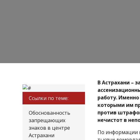
В Астрахани – 
ассенизационн
работу. Именно
Ссылки по теме:
которыми им пр
против штрафов
Обоснованность
нечистот в неп
запрещающих
знаков в центре
По информации м
Астрахани
тысячи домовлад