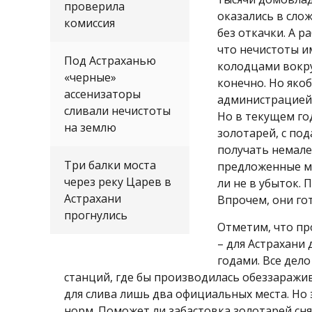
проверила
оказались в слож
комиссия
без откачки. А р
что нечистоты и
Под Астраханью
колодцами вокру
«черные»
конечно. Но якоб
ассенизаторы
администрацией 
сливали нечистоты
Но в текущем год
на землю
золотарей, с по
получать немале
Три балки моста
предложенные му
через реку Царев в
ли не в убыток.
Астрахани
Впрочем, они го
прогнулись
Отметим, что пр
– для Астрахани
годами. Все дело
станций, где бы производилась обеззаражи
для слива лишь два официальных места. Но 
норм. Поможет ли забастовка золотарей сня