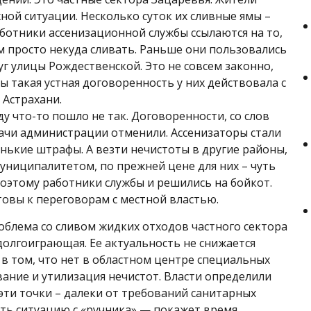
ной ситуации. Несколько суток их сливные ямы –
аботники ассенизационной службы ссылаются на то,
м просто некуда сливать. Раньше они пользовались
г улицы Рождественской. Это не совсем законно,
ы такая устная договоренность у них действовала с
Астрахани.
у что-то пошло не так. Договоренности, со слов
дачи администрации отменили. Ассенизаторы стали
нькие штрафы. А везти нечистоты в другие районы,
ниципалитетом, по прежней цене для них – чуть
 Поэтому работники службы и решились на бойкот.
товы к переговорам с местной властью.
облема со сливом жидких отходов частного сектора
 долгоиграющая. Ее актуальность не снижается
 в том, что нет в областном центре специальных
вание и утилизация нечистот. Власти определили
эти точки – далеки от требований санитарных
ть ситуацию с «ручника» — покажет время.