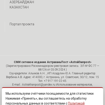
АЗЕРБАЙДЖАН
КАЗАХСТАН
Портал проекта
СМИ сетевое издание АстраханьПост «Astrakhanpost»
(Зарегистрировано Роскомнадзором реестровая запись: ЭЛ № ФС 77 —
88126 от 03.09.2024.)
Соучредители: Алымов А.Н. , ИП Асадулин Ю.А. Главный редактор:
Вербина А.В. Адрес: 414000, г. Астрахань, ул. Советская, 30/12, пом. 15
Тел. +7 917 191-22-45.
E-mail.: Astrakhanpost@yandex.ru Использование материалов,
размещенных на страницах сетевого издания «Astrakhanpost»,
допускается исключительно с указанием источника и публикацией
Мы используем счётчики посещаемости для статистики.
активной гиперссылки на портал Astrakhanpost.ru. Комментарии
Нажимая «Принять», вы соглашаетесь на обработку
читателей сайта размещаются без предварительного редактирования.
персональных данных в соответствии с
Политикой
Редакция оставляет за собой право удалить их с сайта или