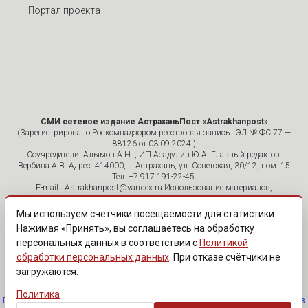
Портал проекта
СМИ сетевое издание АстраханьПост «Astrakhanpost»
(Зарегистрировано Роскомнадзором реестровая запись: ЭЛ № ФС 77 —
88126 от 03.09.2024.)
Соучредители: Алымов А.Н. , ИП Асадулин Ю.А. Главный редактор:
Вербина А.В. Адрес: 414000, г. Астрахань, ул. Советская, 30/12, пом. 15
Тел. +7 917 191-22-45.
E-mail.: Astrakhanpost@yandex.ru Использование материалов,
размещенных на страницах сетевого издания «Astrakhanpost»,
допускается исключительно с указанием источника и публикацией
Мы используем счётчики посещаемости для статистики.
активной гиперссылки на портал Astrakhanpost.ru. Комментарии
Нажимая «Принять», вы соглашаетесь на обработку
читателей сайта размещаются без предварительного редактирования.
персональных данных в соответствии с
Политикой
Редакция оставляет за собой право удалить их с сайта или
отредактировать, если указанные сообщения нарушают законы РФ.
обработки персональных данных
. При отказе счётчики не
«САЙТ ПРЕДНАЗНАЧЕН ДЛЯ АУДИТОРИИ 18+»
загружаются.
Политика
Политика обработки персональных данных
·
Изменить согласие на cookies