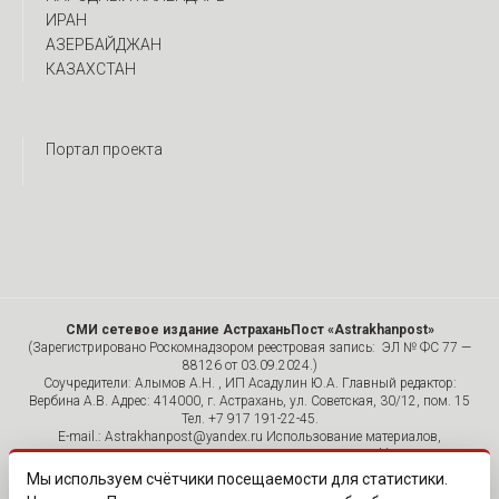
ИРАН
АЗЕРБАЙДЖАН
КАЗАХСТАН
Портал проекта
СМИ сетевое издание АстраханьПост «Astrakhanpost»
(Зарегистрировано Роскомнадзором реестровая запись: ЭЛ № ФС 77 —
88126 от 03.09.2024.)
Соучредители: Алымов А.Н. , ИП Асадулин Ю.А. Главный редактор:
Вербина А.В. Адрес: 414000, г. Астрахань, ул. Советская, 30/12, пом. 15
Тел. +7 917 191-22-45.
E-mail.: Astrakhanpost@yandex.ru Использование материалов,
размещенных на страницах сетевого издания «Astrakhanpost»,
допускается исключительно с указанием источника и публикацией
Мы используем счётчики посещаемости для статистики.
активной гиперссылки на портал Astrakhanpost.ru. Комментарии