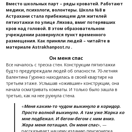
Вместо школьных парт – ряды кроватей. Работают
медики, психологи, волонтеры. Школа №8 в
Астрахани стала прибежищем для жителей
пятиэтажки по улице Ляхова, вмиг потерявших
кров над головой. В этом образовательном
учреждении развернулся пункт временного
размещения. Как приняли людей – читайте в
материале Astrakhanpost.ru .
Он меня спас
Все началось с треска стен. Конструкции пятиэтажки
будто предупреждали людей об опасности. 70-летняя
Валентина Гуренко находилась в своей квартире на
третьем этаже. Услышав «ожившие» конструкции, она
начала осматривать комнаты. И только было зашла в
третью, как на нее рухнула стена.
«
Меня каким-то чудом выкинуло в коридор.
Просто волной выкинуло. А там уже Жорка ко
мне подбежал. И бегом-бегом с ним вниз.
Жора меня потащил. Он меня спас
», —
рассказывает нашему изданию пенсионерка.