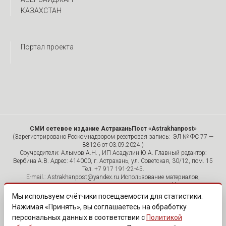
КАЗАХСТАН
Портал проекта
СМИ сетевое издание АстраханьПост «Astrakhanpost»
(Зарегистрировано Роскомнадзором реестровая запись: ЭЛ № ФС 77 —
88126 от 03.09.2024.)
Соучредители: Алымов А.Н. , ИП Асадулин Ю.А. Главный редактор:
Вербина А.В. Адрес: 414000, г. Астрахань, ул. Советская, 30/12, пом. 15
Тел. +7 917 191-22-45.
E-mail.: Astrakhanpost@yandex.ru Использование материалов,
размещенных на страницах сетевого издания «Astrakhanpost»,
допускается исключительно с указанием источника и публикацией
Мы используем счётчики посещаемости для статистики.
активной гиперссылки на портал Astrakhanpost.ru. Комментарии
Нажимая «Принять», вы соглашаетесь на обработку
читателей сайта размещаются без предварительного редактирования.
персональных данных в соответствии с
Политикой
Редакция оставляет за собой право удалить их с сайта или
отредактировать, если указанные сообщения нарушают законы РФ.