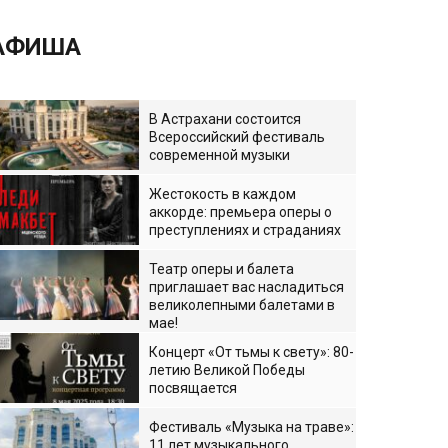
АФИША
В Астрахани состоится
Всероссийский фестиваль
современной музыки
Жестокость в каждом
аккорде: премьера оперы о
преступлениях и страданиях
Театр оперы и балета
приглашает вас насладиться
великолепными балетами в
мае!
Концерт «От тьмы к свету»: 80-
летию Великой Победы
посвящается
Фестиваль «Музыка на траве»:
11 лет музыкального