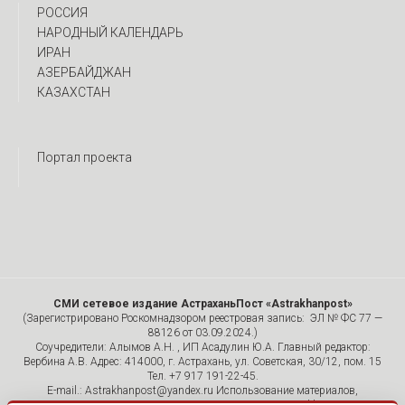
РОССИЯ
НАРОДНЫЙ КАЛЕНДАРЬ
ИРАН
АЗЕРБАЙДЖАН
КАЗАХСТАН
Портал проекта
СМИ сетевое издание АстраханьПост «Astrakhanpost»
(Зарегистрировано Роскомнадзором реестровая запись: ЭЛ № ФС 77 —
88126 от 03.09.2024.)
Соучредители: Алымов А.Н. , ИП Асадулин Ю.А. Главный редактор:
Вербина А.В. Адрес: 414000, г. Астрахань, ул. Советская, 30/12, пом. 15
Тел. +7 917 191-22-45.
E-mail.: Astrakhanpost@yandex.ru Использование материалов,