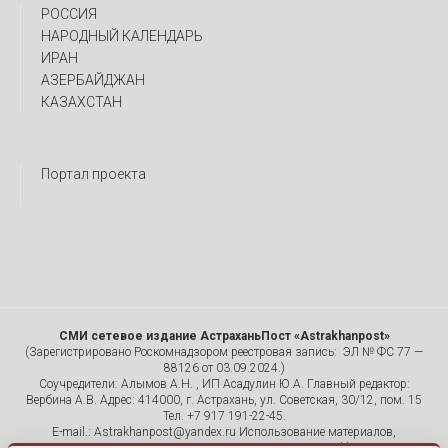
РОССИЯ
НАРОДНЫЙ КАЛЕНДАРЬ
ИРАН
АЗЕРБАЙДЖАН
КАЗАХСТАН
Портал проекта
СМИ сетевое издание АстраханьПост «Astrakhanpost»
(Зарегистрировано Роскомнадзором реестровая запись: ЭЛ № ФС 77 —
88126 от 03.09.2024.)
Соучредители: Алымов А.Н. , ИП Асадулин Ю.А. Главный редактор:
Вербина А.В. Адрес: 414000, г. Астрахань, ул. Советская, 30/12, пом. 15
Тел. +7 917 191-22-45.
E-mail.: Astrakhanpost@yandex.ru Использование материалов,