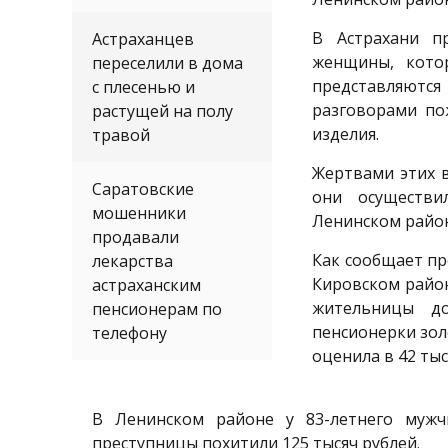
В Астрахани п
Астраханцев
женщины, кото
переселили в дома
представляютс
с плесенью и
разговорами по
растущей на полу
изделия.
травой
Жертвами этих в
Саратовские
они осуществи
мошенники
Ленинском район
продавали
Как сообщает пр
лекарства
Кировском район
астраханским
жительницы д
пенсионерам по
пенсионерки зол
телефону
оценила в 42 тыс
В Ленинском районе у 83-летнего муж
преступницы похитили 125 тысяч рублей.