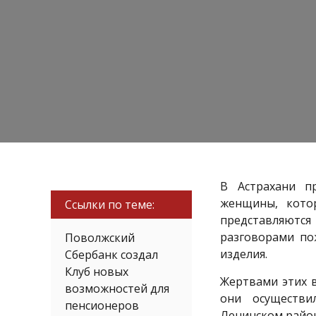
В Астрахани п
женщины, кото
Ссылки по теме:
представляютс
разговорами по
Поволжский
изделия.
Сбербанк создал
Клуб новых
Жертвами этих в
возможностей для
они осуществи
пенсионеров
Ленинском район