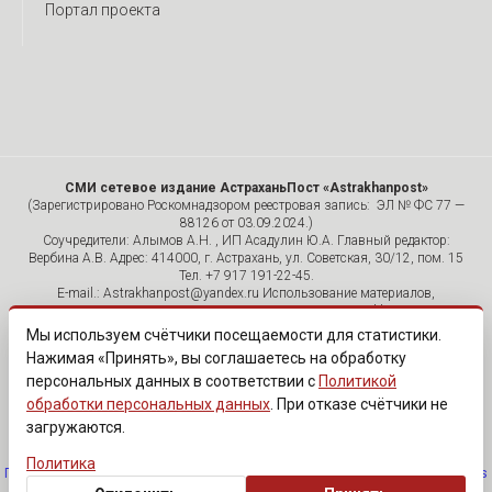
Портал проекта
СМИ сетевое издание АстраханьПост «Astrakhanpost»
(Зарегистрировано Роскомнадзором реестровая запись: ЭЛ № ФС 77 —
88126 от 03.09.2024.)
Соучредители: Алымов А.Н. , ИП Асадулин Ю.А. Главный редактор:
Вербина А.В. Адрес: 414000, г. Астрахань, ул. Советская, 30/12, пом. 15
Тел. +7 917 191-22-45.
E-mail.: Astrakhanpost@yandex.ru Использование материалов,
размещенных на страницах сетевого издания «Astrakhanpost»,
допускается исключительно с указанием источника и публикацией
Мы используем счётчики посещаемости для статистики.
активной гиперссылки на портал Astrakhanpost.ru. Комментарии
Нажимая «Принять», вы соглашаетесь на обработку
читателей сайта размещаются без предварительного редактирования.
персональных данных в соответствии с
Политикой
Редакция оставляет за собой право удалить их с сайта или
отредактировать, если указанные сообщения нарушают законы РФ.
обработки персональных данных
. При отказе счётчики не
«САЙТ ПРЕДНАЗНАЧЕН ДЛЯ АУДИТОРИИ 18+»
загружаются.
Политика
Политика обработки персональных данных
·
Изменить согласие на cookies