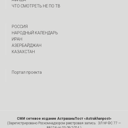
ЧТО СМОТРЕТЬ НЕ ПО ТВ
РОССИЯ
НАРОДНЫЙ КАЛЕНДАРЬ
ИРАН
АЗЕРБАЙДЖАН
КАЗАХСТАН
Портал проекта
СМИ сетевое издание АстраханьПост «Astrakhanpost»
(Зарегистрировано Роскомнадзором реестровая запись: ЭЛ № ФС 77 —
88126 от 03.09.2024.)