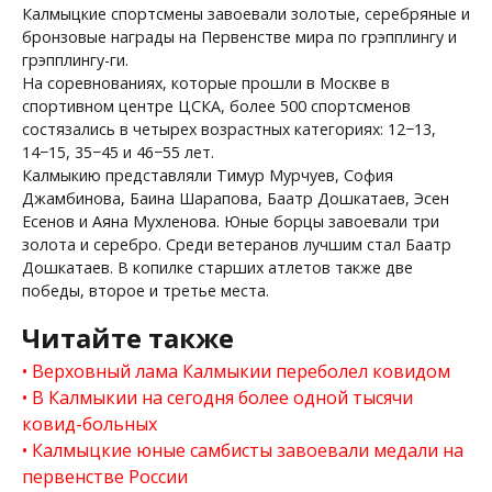
Калмыцкие спортсмены завоевали золотые, серебряные и
бронзовые награды на Первенстве мира по грэпплингу и
грэпплингу-ги.
На соревнованиях, которые прошли в Москве в
спортивном центре ЦСКА, более 500 спортсменов
состязались в четырех возрастных категориях: 12−13,
14−15, 35−45 и 46−55 лет.
Калмыкию представляли Тимур Мурчуев, София
Джамбинова, Баина Шарапова, Баатр Дошкатаев, Эсен
Есенов и Аяна Мухленова. Юные борцы завоевали три
золота и серебро. Среди ветеранов лучшим стал Баатр
Дошкатаев. В копилке старших атлетов также две
победы, второе и третье места.
Читайте также
Верховный лама Калмыкии переболел ковидом
В Калмыкии на сегодня более одной тысячи
ковид-больных
Калмыцкие юные самбисты завоевали медали на
первенстве России