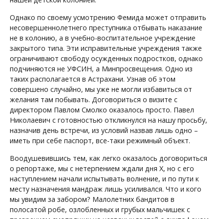
Однако по своему усмотрению Фемида может отправить
несовершеннолетнего преступника отбывать наказание
не в колонию, а в учебно-воспитательное учреждение
закрытого типа. Эти исправительные учреждения также
ограничивают свободу осужденных подростков, однако
подчиняются не УФСИН, а Минпросвещения. Одно из
таких располагается в Астрахани. Узнав об этом
совершено случайно, мы уже не могли избавиться от
желания там побывать. Договориться о визите с
директором Павлом Смолко оказалось просто. Павел
Николаевич с готовностью откликнулся на нашу просьбу,
назначив день встречи, из условий назвав лишь одно –
иметь при себе паспорт, все-таки режимный объект.
Воодушевившись тем, как легко оказалось договориться
о репортаже, мы с нетерпением ждали дня Х, но с его
наступлением начали испытывать волнение, и по пути к
месту назначения мандраж лишь усиливался. Что и кого
мы увидим за забором? Малолетних бандитов в
полосатой робе, озлобленных и грубых мальчишек с