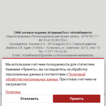
СМИ сетевое издание АстраханьПост «Astrakhanpost»
(Зарегистрировано Роскомнадзором реестровая запись: ЭЛ № ФС 77 —
88126 от 03.09.2024.)
Соучредители: Алымов А.Н. , ИП Асадулин Ю.А. Главный редактор:
Вербина А.В. Адрес: 414000, г. Астрахань, ул. Советская, 30/12, пом. 15
Тел. +7 917 191-22-45.
E-mail.: Astrakhanpost@yandex.ru Использование материалов,
размещенных на страницах сетевого издания «Astrakhanpost»,
допускается исключительно с указанием источника и публикацией
Мы используем счётчики посещаемости для статистики.
активной гиперссылки на портал Astrakhanpost.ru. Комментарии
Нажимая «Принять», вы соглашаетесь на обработку
читателей сайта размещаются без предварительного редактирования.
персональных данных в соответствии с
Политикой
Редакция оставляет за собой право удалить их с сайта или
отредактировать, если указанные сообщения нарушают законы РФ.
обработки персональных данных
. При отказе счётчики не
«САЙТ ПРЕДНАЗНАЧЕН ДЛЯ АУДИТОРИИ 18+»
загружаются.
Политика
Политика обработки персональных данных
·
Изменить согласие на cookies
Отклонить
Принять