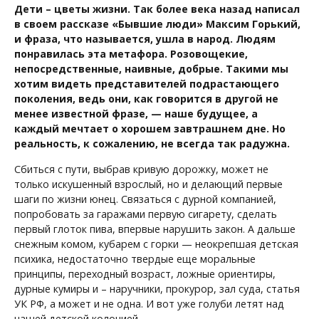
Дети – цветы жизни. Так более века назад написал
в своем рассказе «Бывшие люди» Максим Горький,
и фраза, что называется, ушла в народ. Людям
понравилась эта метафора. Розовощекие,
непосредственные, наивные, добрые. Такими мы
хотим видеть представителей подрастающего
поколения, ведь они, как говорится в другой не
менее известной фразе, — наше будущее, а
каждый мечтает о хорошем завтрашнем дне. Но
реальность, к сожалению, не всегда так радужна.
Сбиться с пути, выбрав кривую дорожку, может не
только искушенный взрослый, но и делающий первые
шаги по жизни юнец. Связаться с дурной компанией,
попробовать за гаражами первую сигарету, сделать
первый глоток пива, впервые нарушить закон. А дальше
снежным комом, кубарем с горки — неокрепшая детская
психика, недостаточно твердые еще моральные
принципы, переходный возраст, ложные ориентиры,
дурные кумиры и – наручники, прокурор, зал суда, статья
УК РФ, а может и не одна. И вот уже голуби летят над
нашей детской колонией.