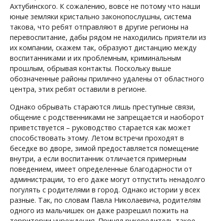
Ахтубинского. К сожалению, вовсе не потому что наши
юные земляки кристально законопослушны, система
такова, что ребят отправляют в другие регионы на
перевоспитание, дабы рядом не находились приятели из
их компании, скажем так, образуют дистанцию между
воспитанниками и их проблемным, криминальным
прошлым, обрывая контакты. Поскольку выше
обозначенные районы прилично удалены от областного
центра, этих ребят оставили в регионе.
Однако обрывать стараются лишь преступные связи,
общение с родственниками не запрещается и наоборот
приветствуется – руководство старается как может
способствовать этому. Летом встречи проходят в
беседке во дворе, зимой предоставляется помещение
внутри, а если воспитанник отличается примерным
поведением, имеет определенные благодарности от
администрации, то его даже могут отпустить ненадолго
погулять с родителями в город. Однако истории у всех
разные. Так, по словам Павла Николаевича, родителям
одного из мальчишек он даже разрешил пожить на
территории учреждения. Принял руководитель такое