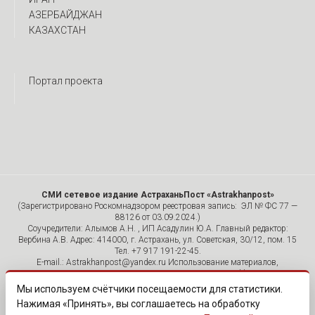
АЗЕРБАЙДЖАН
КАЗАХСТАН
Портал проекта
СМИ сетевое издание АстраханьПост «Astrakhanpost»
(Зарегистрировано Роскомнадзором реестровая запись: ЭЛ № ФС 77 —
88126 от 03.09.2024.)
Соучредители: Алымов А.Н. , ИП Асадулин Ю.А. Главный редактор:
Вербина А.В. Адрес: 414000, г. Астрахань, ул. Советская, 30/12, пом. 15
Тел. +7 917 191-22-45.
E-mail.: Astrakhanpost@yandex.ru Использование материалов,
размещенных на страницах сетевого издания «Astrakhanpost»,
допускается исключительно с указанием источника и публикацией
Мы используем счётчики посещаемости для статистики.
активной гиперссылки на портал Astrakhanpost.ru. Комментарии
Нажимая «Принять», вы соглашаетесь на обработку
читателей сайта размещаются без предварительного редактирования.