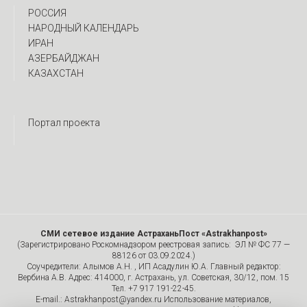
РОССИЯ
НАРОДНЫЙ КАЛЕНДАРЬ
ИРАН
АЗЕРБАЙДЖАН
КАЗАХСТАН
Портал проекта
СМИ сетевое издание АстраханьПост «Astrakhanpost»
(Зарегистрировано Роскомнадзором реестровая запись: ЭЛ № ФС 77 —
88126 от 03.09.2024.)
Соучредители: Алымов А.Н. , ИП Асадулин Ю.А. Главный редактор:
Вербина А.В. Адрес: 414000, г. Астрахань, ул. Советская, 30/12, пом. 15
Тел. +7 917 191-22-45.
E-mail.: Astrakhanpost@yandex.ru Использование материалов,