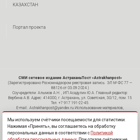
КАЗАХСТАН
Портал проекта
СМИ сетевое издание АстраханьПост «Astrakhanpost»
(Зарегистрировано Роскомнадзором реестровая запись: ЭЛ № ФС 77 —
88126 от 03.09.2024.)
Соучредители: Алымов А.Н. , ИП Асадулин Ю.А. Главный редактор:
Вербина А.В. Адрес: 414000, г. Астрахань, ул. Советская, 30/12, пом. 15
Тел. +7 917 191-22-45.
E-mail.: Astrakhanpost@yandex.ru Использование материалов,
размещенных на страницах сетевого издания «Astrakhanpost»,
допускается исключительно с указанием источника и публикацией
Мы используем счётчики посещаемости для статистики.
активной гиперссылки на портал Astrakhanpost.ru. Комментарии
Нажимая «Принять», вы соглашаетесь на обработку
читателей сайта размещаются без предварительного редактирования.
персональных данных в соответствии с
Политикой
Редакция оставляет за собой право удалить их с сайта или
отредактировать, если указанные сообщения нарушают законы РФ.
обработки персональных данных
. При отказе счётчики не