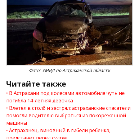
Фото: УМВД по Астраханской области
Читайте также
В Астрахани под колесами автомобиля чуть не
погибла 14-летняя девочка
Влетел в столб и застрял: астраханские спасатели
помогли водителю выбраться из покорёженной
машины
Астраханец, виновный в гибели ребенка,
предстанет перед судом