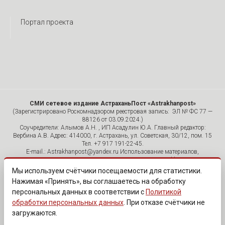
Портал проекта
СМИ сетевое издание АстраханьПост «Astrakhanpost»
(Зарегистрировано Роскомнадзором реестровая запись: ЭЛ № ФС 77 —
88126 от 03.09.2024.)
Соучредители: Алымов А.Н. , ИП Асадулин Ю.А. Главный редактор:
Вербина А.В. Адрес: 414000, г. Астрахань, ул. Советская, 30/12, пом. 15
Тел. +7 917 191-22-45.
E-mail.: Astrakhanpost@yandex.ru Использование материалов,
размещенных на страницах сетевого издания «Astrakhanpost»,
допускается исключительно с указанием источника и публикацией
Мы используем счётчики посещаемости для статистики.
активной гиперссылки на портал Astrakhanpost.ru. Комментарии
Нажимая «Принять», вы соглашаетесь на обработку
читателей сайта размещаются без предварительного редактирования.
персональных данных в соответствии с
Политикой
Редакция оставляет за собой право удалить их с сайта или
отредактировать, если указанные сообщения нарушают законы РФ.
обработки персональных данных
. При отказе счётчики не
«САЙТ ПРЕДНАЗНАЧЕН ДЛЯ АУДИТОРИИ 18+»
загружаются.