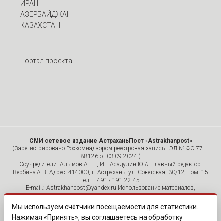
ИРАН
АЗЕРБАЙДЖАН
КАЗАХСТАН
Портал проекта
СМИ сетевое издание АстраханьПост «Astrakhanpost»
(Зарегистрировано Роскомнадзором реестровая запись: ЭЛ № ФС 77 —
88126 от 03.09.2024.)
Соучредители: Алымов А.Н. , ИП Асадулин Ю.А. Главный редактор:
Вербина А.В. Адрес: 414000, г. Астрахань, ул. Советская, 30/12, пом. 15
Тел. +7 917 191-22-45.
E-mail.: Astrakhanpost@yandex.ru Использование материалов,
размещенных на страницах сетевого издания «Astrakhanpost»,
допускается исключительно с указанием источника и публикацией
Мы используем счётчики посещаемости для статистики.
активной гиперссылки на портал Astrakhanpost.ru. Комментарии
Нажимая «Принять», вы соглашаетесь на обработку
читателей сайта размещаются без предварительного редактирования.