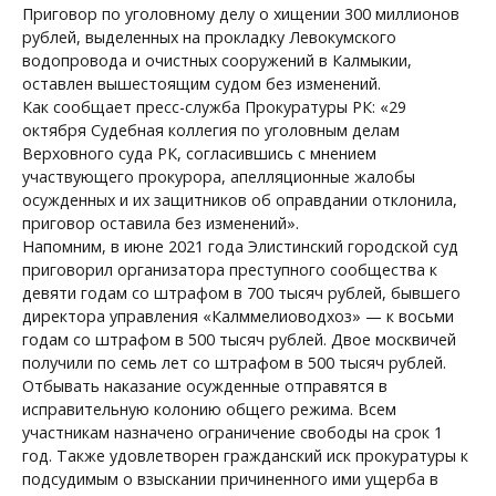
Приговор по уголовному делу о хищении 300 миллионов
рублей, выделенных на прокладку Левокумского
водопровода и очистных сооружений в Калмыкии,
оставлен вышестоящим судом без изменений.
Как сообщает пресс-служба Прокуратуры РК: «29
октября Судебная коллегия по уголовным делам
Верховного суда РК, согласившись с мнением
участвующего прокурора, апелляционные жалобы
осужденных и их защитников об оправдании отклонила,
приговор оставила без изменений».
Напомним, в июне 2021 года Элистинский городской суд
приговорил организатора преступного сообщества к
девяти годам со штрафом в 700 тысяч рублей, бывшего
директора управления «Калммелиоводхоз» — к восьми
годам со штрафом в 500 тысяч рублей. Двое москвичей
получили по семь лет со штрафом в 500 тысяч рублей.
Отбывать наказание осужденные отправятся в
исправительную колонию общего режима. Всем
участникам назначено ограничение свободы на срок 1
год. Также удовлетворен гражданский иск прокуратуры к
подсудимым о взыскании причиненного ими ущерба в