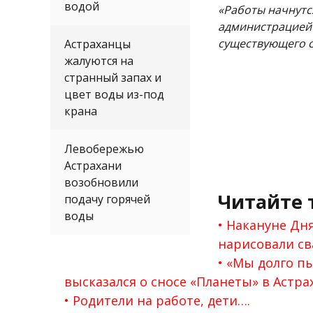
водой
«Работы начнутс
администрацией А
существующего с
Астраханцы
жалуются на
странный запах и
цвет воды из-под
крана
Левобережью
Астрахани
возобновили
Читайте 
подачу горячей
воды
Накануне Дня
нарисовали св
«Мы долго пы
высказался о сносе «Планеты» в Астра
Родители на работе, дети….