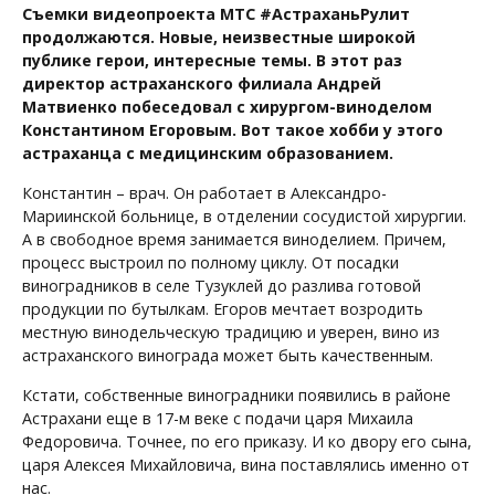
Съемки видеопроекта МТС #АстраханьРулит
продолжаются. Новые, неизвестные широкой
публике герои, интересные темы.
В этот раз
директор астраханского филиала Андрей
Матвиенко побеседовал с хирургом-виноделом
Константином Егоровым. Вот такое хобби у этого
астраханца с медицинским образованием.
Константин – врач. Он работает в Александро-
Мариинской больнице, в отделении сосудистой хирургии.
А в свободное время занимается виноделием. Причем,
процесс выстроил по полному циклу. От посадки
виноградников в селе Тузуклей до разлива готовой
продукции по бутылкам. Егоров мечтает возродить
местную винодельческую традицию и уверен, вино из
астраханского винограда может быть качественным.
Кстати, собственные виноградники появились в районе
Астрахани еще в 17-м веке с подачи царя Михаила
Федоровича. Точнее, по его приказу. И ко двору его сына,
царя Алексея Михайловича, вина поставлялись именно от
нас.