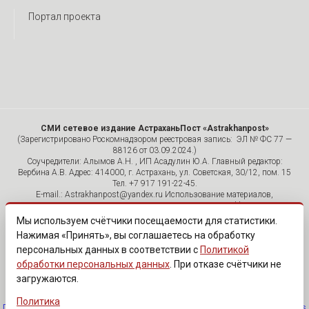
Портал проекта
СМИ сетевое издание АстраханьПост «Astrakhanpost»
(Зарегистрировано Роскомнадзором реестровая запись: ЭЛ № ФС 77 —
88126 от 03.09.2024.)
Соучредители: Алымов А.Н. , ИП Асадулин Ю.А. Главный редактор:
Вербина А.В. Адрес: 414000, г. Астрахань, ул. Советская, 30/12, пом. 15
Тел. +7 917 191-22-45.
E-mail.: Astrakhanpost@yandex.ru Использование материалов,
размещенных на страницах сетевого издания «Astrakhanpost»,
допускается исключительно с указанием источника и публикацией
Мы используем счётчики посещаемости для статистики.
активной гиперссылки на портал Astrakhanpost.ru. Комментарии
Нажимая «Принять», вы соглашаетесь на обработку
читателей сайта размещаются без предварительного редактирования.
персональных данных в соответствии с
Политикой
Редакция оставляет за собой право удалить их с сайта или
отредактировать, если указанные сообщения нарушают законы РФ.
обработки персональных данных
. При отказе счётчики не
«САЙТ ПРЕДНАЗНАЧЕН ДЛЯ АУДИТОРИИ 18+»
загружаются.
Политика
Политика обработки персональных данных
·
Изменить согласие на cookies