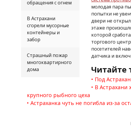
обращения с огнем
молодая пара пы
попытки не увен
В Астрахани
двери не открыл
сгорели мусорные
этаже произошло
контейнеры и
которой сработа
забор
торгового цент
посетителей нав
Страшный пожар
датчика и включ
многоквартирного
Читайте 
дома
Под Астрахан
В Астрахани 
крупного рыбного цеха
Астраханка чуть не погибла из-за ос