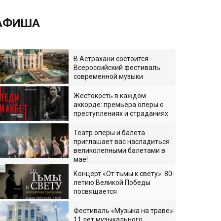
АФИША
В Астрахани состоится
Всероссийский фестиваль
современной музыки
Жестокость в каждом
аккорде: премьера оперы о
преступлениях и страданиях
Театр оперы и балета
приглашает вас насладиться
великолепными балетами в
мае!
Концерт «От тьмы к свету»: 80-
летию Великой Победы
посвящается
Фестиваль «Музыка на траве»:
11 лет музыкального