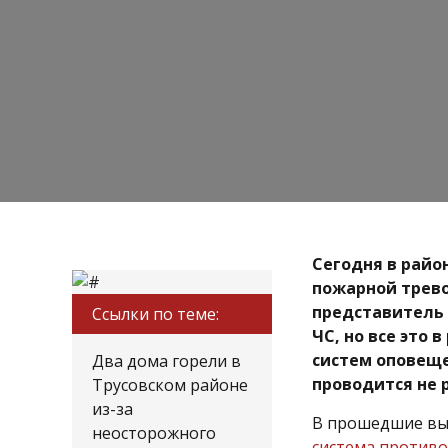
Сегодня в райо
пожарной трево
представитель 
Ссылки по теме:
ЧС, но все это 
систем оповеще
Два дома горели в
проводится не р
Трусовском районе
из-за
В прошедшие вых
неосторожного
система против