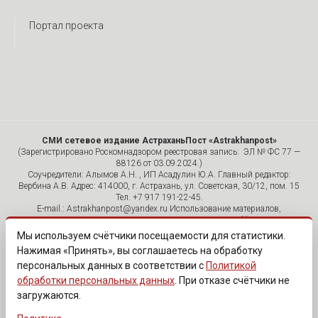
Портал проекта
СМИ сетевое издание АстраханьПост «Astrakhanpost»
(Зарегистрировано Роскомнадзором реестровая запись: ЭЛ № ФС 77 —
88126 от 03.09.2024.)
Соучредители: Алымов А.Н. , ИП Асадулин Ю.А. Главный редактор:
Вербина А.В. Адрес: 414000, г. Астрахань, ул. Советская, 30/12, пом. 15
Тел. +7 917 191-22-45.
E-mail.: Astrakhanpost@yandex.ru Использование материалов,
размещенных на страницах сетевого издания «Astrakhanpost»,
допускается исключительно с указанием источника и публикацией
Мы используем счётчики посещаемости для статистики.
активной гиперссылки на портал Astrakhanpost.ru. Комментарии
Нажимая «Принять», вы соглашаетесь на обработку
читателей сайта размещаются без предварительного редактирования.
персональных данных в соответствии с
Политикой
Редакция оставляет за собой право удалить их с сайта или
отредактировать, если указанные сообщения нарушают законы РФ.
обработки персональных данных
. При отказе счётчики не
«САЙТ ПРЕДНАЗНАЧЕН ДЛЯ АУДИТОРИИ 18+»
загружаются.